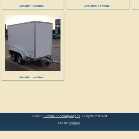
Gesloten aanhan...
Gesloten aanhan...
Gesloten aanhan...
© 2026
Strobbe Aanhangwagens
. All rights reserved
Site by
UltiNova
.