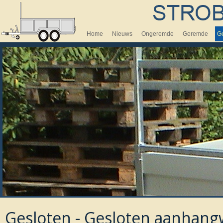
Home
Nieuws
Ongeremde
Geremde
G
Gesloten - Gesloten aanhan